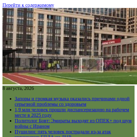
Перейти к содержимому
8 августа, 2026
Запоры и громкая музыка оказались причинами одной
серьезной проблемы со здоровьем
1,9 млн человек прошли диспансеризацию на рабочем
месте в 2025 году
Политолог Бовт: Эмираты выходят из ОПЕК+ под шум
войны с Ираном
Пушилин: пять человек пострадали из-за атак