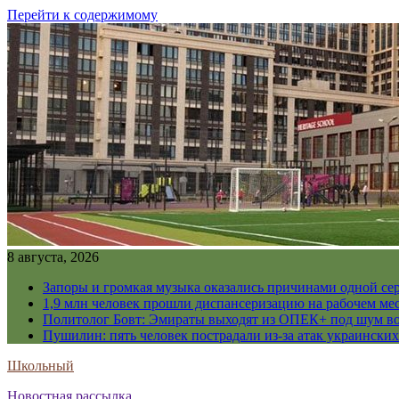
Перейти к содержимому
8 августа, 2026
Запоры и громкая музыка оказались причинами одной се
1,9 млн человек прошли диспансеризацию на рабочем мес
Политолог Бовт: Эмираты выходят из ОПЕК+ под шум в
Пушилин: пять человек пострадали из-за атак украинск
Школьный
Новостная рассылка