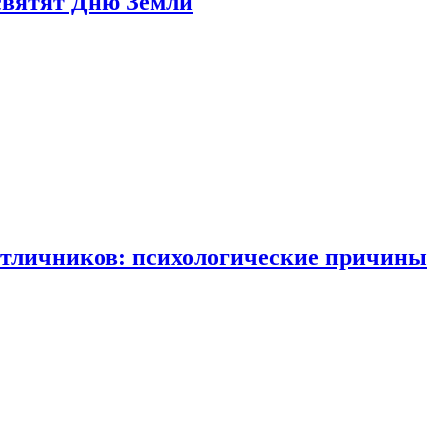
святят Дню Земли
отличников: психологические причины