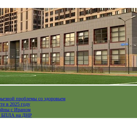
рьезной проблемы со здоровьем
те в 2025 году
ойны с Ираном
их БПЛА на ДНР