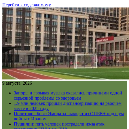
Перейти к содержимому
9 августа, 2026
Запоры и громкая музыка оказались причинами одной
серьезной проблемы со здоровьем
1,9 млн человек прошли диспансеризацию на рабочем
месте в 2025 году
Политолог Бовт: Эмираты выходят из ОПЕК+ под шум
войны с Ираном
Пушилин: пять человек пострадали из-за атак