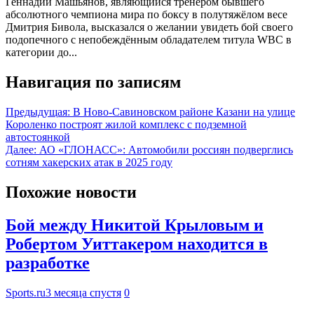
Геннадий Машьянов, являющийся тренером бывшего
абсолютного чемпиона мира по боксу в полутяжёлом весе
Дмитрия Бивола, высказался о желании увидеть бой своего
подопечного с непобеждённым обладателем титула WBC в
категории до...
Навигация по записям
Предыдущая:
В Ново‑Савиновском районе Казани на улице
Короленко построят жилой комплекс с подземной
автостоянкой
Далее:
АО «ГЛОНАСС»: Автомобили россиян подверглись
сотням хакерских атак в 2025 году
Похожие новости
Бой между Никитой Крыловым и
Робертом Уиттакером находится в
разработке
Sports.ru
3 месяца спустя
0