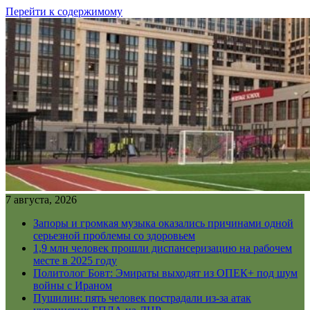
Перейти к содержимому
7 августа, 2026
Запоры и громкая музыка оказались причинами одной
серьезной проблемы со здоровьем
1,9 млн человек прошли диспансеризацию на рабочем
месте в 2025 году
Политолог Бовт: Эмираты выходят из ОПЕК+ под шум
войны с Ираном
Пушилин: пять человек пострадали из-за атак