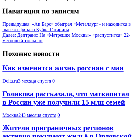
Навигация по записям
Предыдущая:
«Ак Барс» обыграл «Металлург» и находится в
шаге от финала Кубка Гагарина
Далее:
Дептранс: На «Матрешке Москвы» «распустится» 22-
метровый тюльпан
Похожие новости
Как изменится жизнь россиян с мая
Deita.ru
3 месяца спустя
0
Голикова рассказала, что маткапитал
в России уже получили 15 млн семей
Москва24
3 месяца спустя
0
Жители приграничных регионов
активно покупают жильё в Орловской