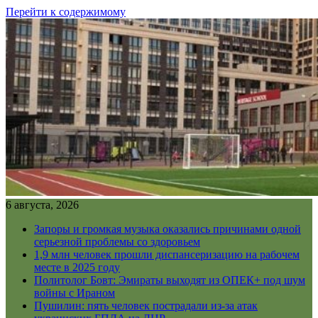
Перейти к содержимому
6 августа, 2026
Запоры и громкая музыка оказались причинами одной
серьезной проблемы со здоровьем
1,9 млн человек прошли диспансеризацию на рабочем
месте в 2025 году
Политолог Бовт: Эмираты выходят из ОПЕК+ под шум
войны с Ираном
Пушилин: пять человек пострадали из-за атак