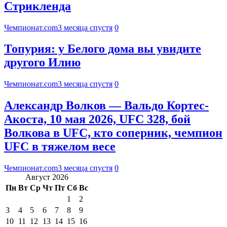
Стрикленда
Чемпионат.com
3 месяца спустя
0
Топурия: у Белого дома вы увидите
другого Илию
Чемпионат.com
3 месяца спустя
0
Александр Волков — Вальдо Кортес-
Акоста, 10 мая 2026, UFC 328, бой
Волкова в UFC, кто соперник, чемпион
UFC в тяжелом весе
Чемпионат.com
3 месяца спустя
0
Август 2026
Пн
Вт
Ср
Чт
Пт
Сб
Вс
1
2
3
4
5
6
7
8
9
10
11
12
13
14
15
16