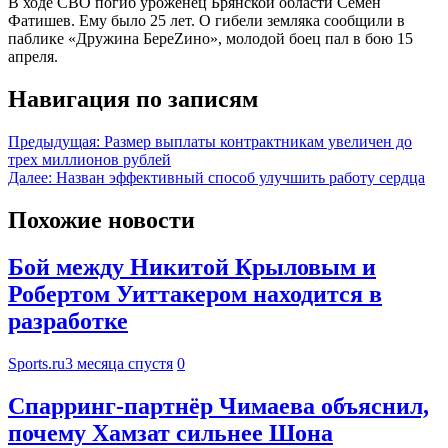
В ходе СВО погиб уроженец Брянской области Семён
Фатишев. Ему было 25 лет. О гибели земляка сообщили в
паблике «Дружина БереZино», молодой боец пал в бою 15
апреля.
Навигация по записям
Предыдущая:
Размер выплаты контрактникам увеличен до
трех миллионов рублей
Далее:
Назван эффективный способ улучшить работу сердца
Похожие новости
Бой между Никитой Крыловым и
Робертом Уиттакером находится в
разработке
Sports.ru
3 месяца спустя
0
Спарринг-партнёр Чимаева объяснил,
почему Хамзат сильнее Шона