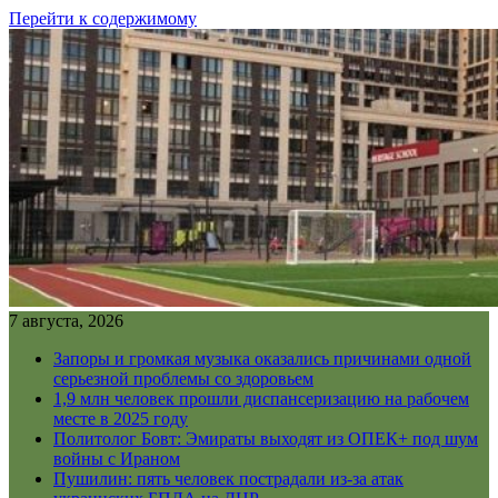
Перейти к содержимому
7 августа, 2026
Запоры и громкая музыка оказались причинами одной
серьезной проблемы со здоровьем
1,9 млн человек прошли диспансеризацию на рабочем
месте в 2025 году
Политолог Бовт: Эмираты выходят из ОПЕК+ под шум
войны с Ираном
Пушилин: пять человек пострадали из-за атак