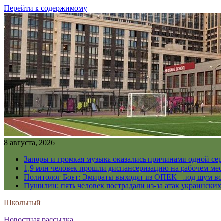
Перейти к содержимому
8 августа, 2026
Запоры и громкая музыка оказались причинами одной се
1,9 млн человек прошли диспансеризацию на рабочем мес
Политолог Бовт: Эмираты выходят из ОПЕК+ под шум в
Пушилин: пять человек пострадали из-за атак украинск
Школьный
Новостная рассылка