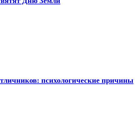
святят Дню Земли
отличников: психологические причины