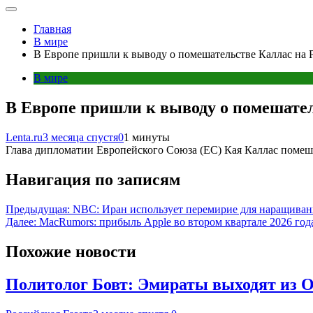
Главная
В мире
В Европе пришли к выводу о помешательстве Каллас на 
В мире
В Европе пришли к выводу о помешател
Lenta.ru
3 месяца спустя
0
1 минуты
Глава дипломатии Европейского Союза (ЕС) Кая Каллас помеша
Навигация по записям
Предыдущая:
NBC: Иран использует перемирие для наращива
Далее:
MacRumors: прибыль Apple во втором квартале 2026 год
Похожие новости
Политолог Бовт: Эмираты выходят из 