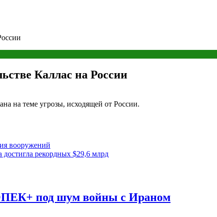
России
ьстве Каллас на России
на на теме угрозы, исходящей от России.
ния вооружений
а достигла рекордных $29,6 млрд
ОПЕК+ под шум войны с Ираном