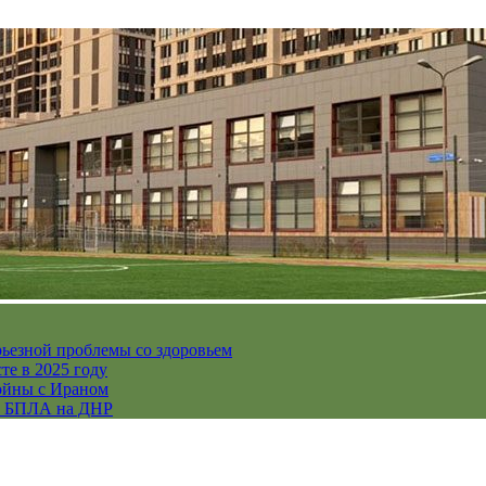
рьезной проблемы со здоровьем
те в 2025 году
ойны с Ираном
их БПЛА на ДНР