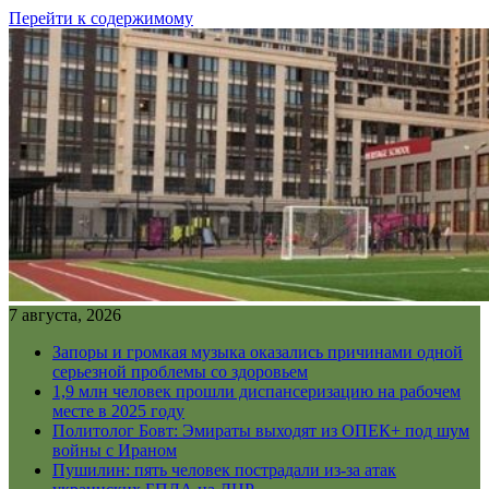
Перейти к содержимому
7 августа, 2026
Запоры и громкая музыка оказались причинами одной
серьезной проблемы со здоровьем
1,9 млн человек прошли диспансеризацию на рабочем
месте в 2025 году
Политолог Бовт: Эмираты выходят из ОПЕК+ под шум
войны с Ираном
Пушилин: пять человек пострадали из-за атак