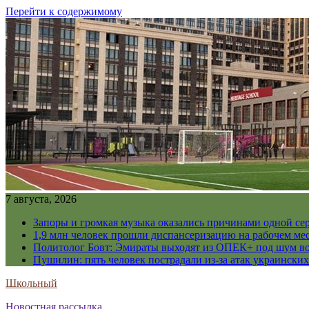
Перейти к содержимому
7 августа, 2026
Запоры и громкая музыка оказались причинами одной се
1,9 млн человек прошли диспансеризацию на рабочем мес
Политолог Бовт: Эмираты выходят из ОПЕК+ под шум в
Пушилин: пять человек пострадали из-за атак украинск
Школьный
Новостная рассылка