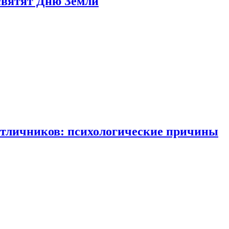
святят Дню Земли
отличников: психологические причины