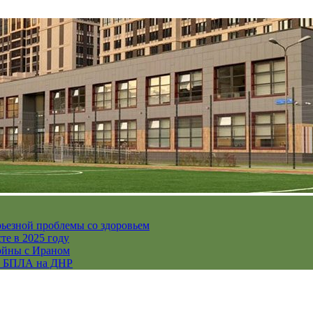
рьезной проблемы со здоровьем
те в 2025 году
ойны с Ираном
их БПЛА на ДНР