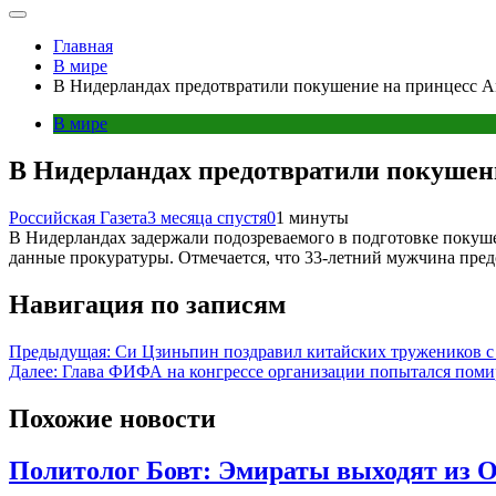
Главная
В мире
В Нидерландах предотвратили покушение на принцесс 
В мире
В Нидерландах предотвратили покушен
Российская Газета
3 месяца спустя
0
1 минуты
В Нидерландах задержали подозреваемого в подготовке покуше
данные прокуратуры. Отмечается, что 33-летний мужчина предс
Навигация по записям
Предыдущая:
Си Цзиньпин поздравил китайских тружеников 
Далее:
Глава ФИФА на конгрессе организации попытался поми
Похожие новости
Политолог Бовт: Эмираты выходят из 