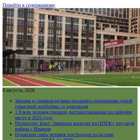
Перейти к содержимому
8 августа, 2026
Запоры и громкая музыка оказались причинами одной
серьезной проблемы со здоровьем
1,9 млн человек прошли диспансеризацию на рабочем
месте в 2025 году
Политолог Бовт: Эмираты выходят из ОПЕК+ под шум
войны с Ираном
Пушилин: пять человек пострадали из-за атак