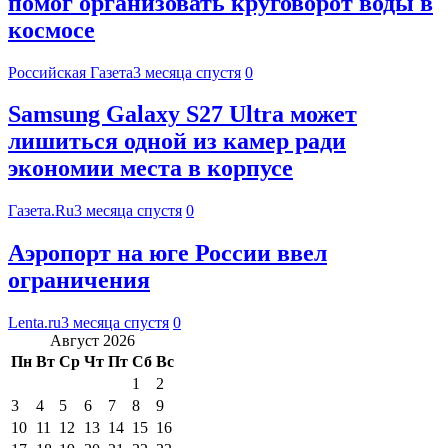
помог организовать круговорот воды в
космосе
Российская Газета
3 месяца спустя
0
Samsung Galaxy S27 Ultra может
лишиться одной из камер ради
экономии места в корпусе
Газета.Ru
3 месяца спустя
0
Аэропорт на юге России ввел
ограничения
Lenta.ru
3 месяца спустя
0
Август 2026
Пн
Вт
Ср
Чт
Пт
Сб
Вс
1
2
3
4
5
6
7
8
9
10
11
12
13
14
15
16