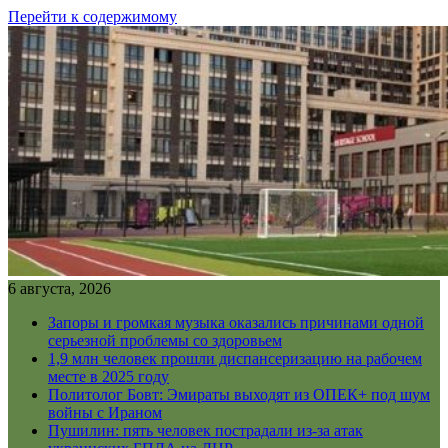
Перейти к содержимому
6 августа, 2026
Запоры и громкая музыка оказались причинами одной
серьезной проблемы со здоровьем
1,9 млн человек прошли диспансеризацию на рабочем
месте в 2025 году
Политолог Бовт: Эмираты выходят из ОПЕК+ под шум
войны с Ираном
Пушилин: пять человек пострадали из-за атак