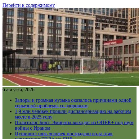
Перейти к содержимому
6 августа, 2026
Запоры и громкая музыка оказались причинами одной
серьезной проблемы со здоровьем
1,9 млн человек прошли диспансеризацию на рабочем
месте в 2025 году
Политолог Бовт: Эмираты выходят из ОПЕК+ под шум
войны с Ираном
Пушилин: пять человек пострадали из-за атак