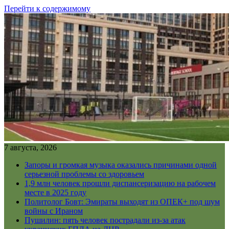
Перейти к содержимому
7 августа, 2026
Запоры и громкая музыка оказались причинами одной
серьезной проблемы со здоровьем
1,9 млн человек прошли диспансеризацию на рабочем
месте в 2025 году
Политолог Бовт: Эмираты выходят из ОПЕК+ под шум
войны с Ираном
Пушилин: пять человек пострадали из-за атак