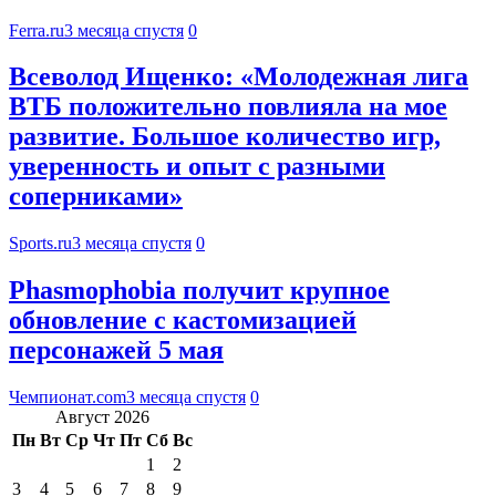
Ferra.ru
3 месяца спустя
0
Всеволод Ищенко: «Молодежная лига
ВТБ положительно повлияла на мое
развитие. Большое количество игр,
уверенность и опыт с разными
соперниками»
Sports.ru
3 месяца спустя
0
Phasmophobia получит крупное
обновление с кастомизацией
персонажей 5 мая
Чемпионат.com
3 месяца спустя
0
Август 2026
Пн
Вт
Ср
Чт
Пт
Сб
Вс
1
2
3
4
5
6
7
8
9