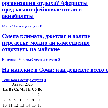
организации отдыха? Аферисты
предлагают фейковые отели и
авиабилеты
Мир24
3 месяца спустя
0
Смена климата, джетлаг и долгие
перелеты: можно ли качественно
отдохнуть на майские
Вечерняя Москва
3 месяца спустя
0
На майские в Сочи: как дешевле всего 
TourDom
3 месяца спустя
0
Август 2026
Пн
Вт
Ср
Чт
Пт
Сб
Вс
1
2
3
4
5
6
7
8
9
10
11
12
13
14
15
16