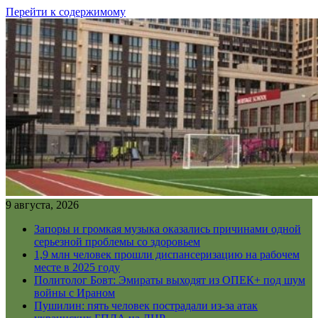
Перейти к содержимому
9 августа, 2026
Запоры и громкая музыка оказались причинами одной
серьезной проблемы со здоровьем
1,9 млн человек прошли диспансеризацию на рабочем
месте в 2025 году
Политолог Бовт: Эмираты выходят из ОПЕК+ под шум
войны с Ираном
Пушилин: пять человек пострадали из-за атак