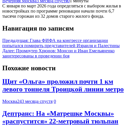
Вечерняя Москва
3 месяца спустя
0
1 минуты
С января по март 2026 года определяться с выбором жилья в
новостройках по программе реновации начали почти 6,7
тысячи горожан из 32 домов старого жилого фонда.
Навигация по записям
Предыдущая:
Глава ФИФА на конгрессе организации
попытался помирить представителей Израиля и Палестины
Далее:
Промоутер Хрюнов: Монсон и Иван Емельяненко
заинтересованы в проведении боя
Похожие новости
Щит «Ольга» проложил почти 1 км
левого тоннеля Троицкой линии метро
Москва24
3 месяца спустя
0
Дептранс: На «Матрешке Москвы»
«распустится» 22-метровый тюльпан