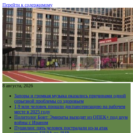
Перейти к содержимому
8 августа, 2026
Запоры и громкая музыка оказались причинами одной
серьезной проблемы со здоровьем
1,9 млн человек прошли диспансеризацию на рабочем
месте в 2025 году
Политолог Бовт: Эмираты выходят из ОПЕК+ под шум
войны с Ираном
Пушилин: пять человек пострадали из-за атак