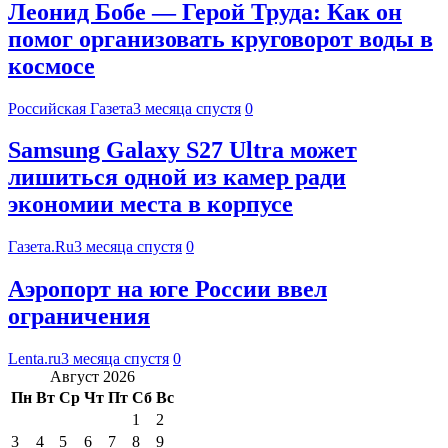
Леонид Бобе — Герой Труда: Как он
помог организовать круговорот воды в
космосе
Российская Газета
3 месяца спустя
0
Samsung Galaxy S27 Ultra может
лишиться одной из камер ради
экономии места в корпусе
Газета.Ru
3 месяца спустя
0
Аэропорт на юге России ввел
ограничения
Lenta.ru
3 месяца спустя
0
Август 2026
Пн
Вт
Ср
Чт
Пт
Сб
Вс
1
2
3
4
5
6
7
8
9