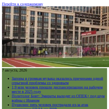
Перейти к содержимому
7 августа, 2026
Запоры и громкая музыка оказались причинами одной
серьезной проблемы со здоровьем
1,9 млн человек прошли диспансеризацию на рабочем
месте в 2025 году
Политолог Бовт: Эмираты выходят из ОПЕК+ под шум
войны с Ираном
Пушилин: пять человек пострадали из-за атак