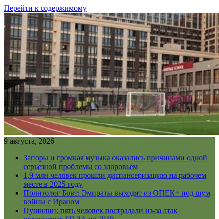
Перейти к содержимому
9 августа, 2026
Запоры и громкая музыка оказались причинами одной
серьезной проблемы со здоровьем
1,9 млн человек прошли диспансеризацию на рабочем
месте в 2025 году
Политолог Бовт: Эмираты выходят из ОПЕК+ под шум
войны с Ираном
Пушилин: пять человек пострадали из-за атак