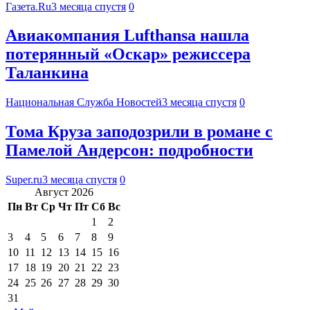
Газета.Ru
3 месяца спустя
0
Авиакомпания Lufthansa нашла
потерянный «Оскар» режиссера
Таланкина
Национальная Служба Новостей
3 месяца спустя
0
Тома Круза заподозрили в романе с
Памелой Андерсон: подробности
Super.ru
3 месяца спустя
0
Август 2026
Пн
Вт
Ср
Чт
Пт
Сб
Вс
1
2
3
4
5
6
7
8
9
10
11
12
13
14
15
16
17
18
19
20
21
22
23
24
25
26
27
28
29
30
31