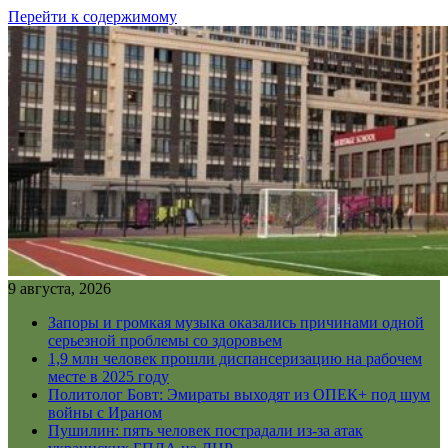
Перейти к содержимому
9 августа, 2026
Запоры и громкая музыка оказались причинами одной
серьезной проблемы со здоровьем
1,9 млн человек прошли диспансеризацию на рабочем
месте в 2025 году
Политолог Бовт: Эмираты выходят из ОПЕК+ под шум
войны с Ираном
Пушилин: пять человек пострадали из-за атак