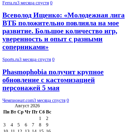
Ferra.ru
3 месяца спустя
0
Всеволод Ищенко: «Молодежная лига
ВТБ положительно повлияла на мое
развитие. Большое количество игр,
уверенность и опыт с разными
соперниками»
Sports.ru
3 месяца спустя
0
Phasmophobia получит крупное
обновление с кастомизацией
персонажей 5 мая
Чемпионат.com
3 месяца спустя
0
Август 2026
Пн
Вт
Ср
Чт
Пт
Сб
Вс
1
2
3
4
5
6
7
8
9
10
11
12
13
14
15
16