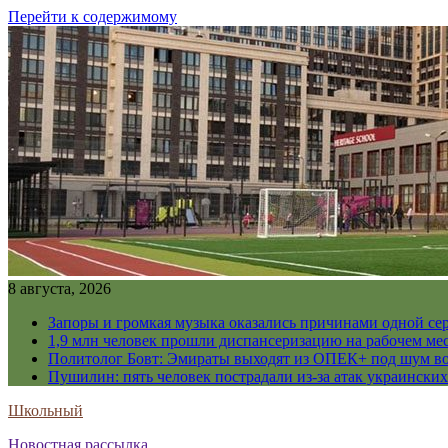
Перейти к содержимому
8 августа, 2026
Запоры и громкая музыка оказались причинами одной се
1,9 млн человек прошли диспансеризацию на рабочем мес
Политолог Бовт: Эмираты выходят из ОПЕК+ под шум в
Пушилин: пять человек пострадали из-за атак украинск
Школьный
Новостная рассылка