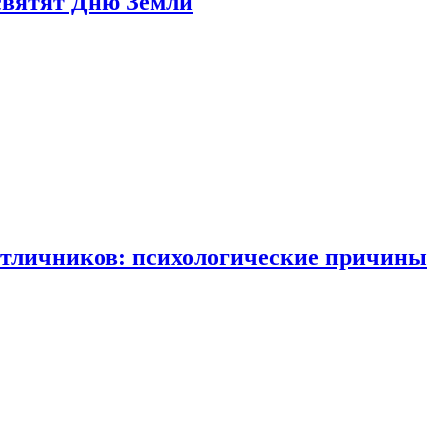
святят Дню Земли
отличников: психологические причины