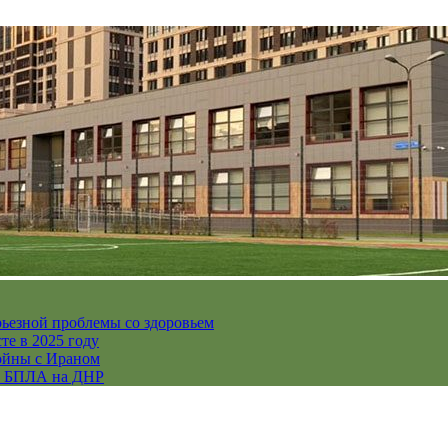
рьезной проблемы со здоровьем
те в 2025 году
ойны с Ираном
их БПЛА на ДНР