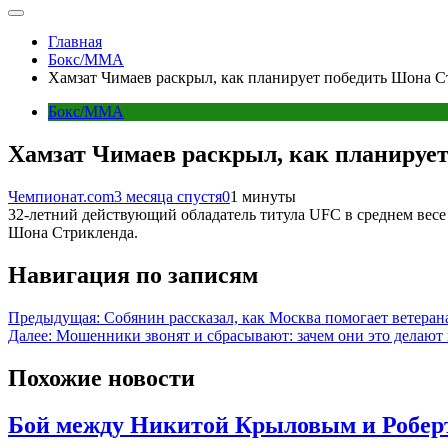
Главная
Бокс/MMA
Хамзат Чимаев раскрыл, как планирует победить Шона С
Бокс/MMA
Хамзат Чимаев раскрыл, как планируе
Чемпионат.com
3 месяца спустя
0
1 минуты
32-летний действующий обладатель титула UFC в среднем весе
Шона Стрикленда.
Навигация по записям
Предыдущая:
Собянин рассказал, как Москва помогает ветера
Далее:
Мошенники звонят и сбрасывают: зачем они это делают 
Похожие новости
Бой между Никитой Крыловым и Роберт