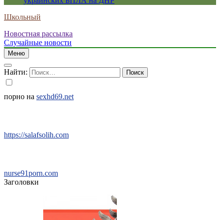
украинских БПЛА на ДНР
Школьный
Новостная рассылка
Случайные новости
Меню
Найти:
порно на
sexhd69.net
https://salafsolih.com
nurse91porn.com
Заголовки