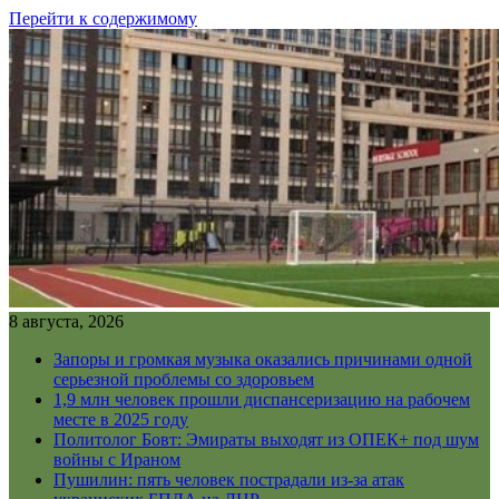
Перейти к содержимому
8 августа, 2026
Запоры и громкая музыка оказались причинами одной
серьезной проблемы со здоровьем
1,9 млн человек прошли диспансеризацию на рабочем
месте в 2025 году
Политолог Бовт: Эмираты выходят из ОПЕК+ под шум
войны с Ираном
Пушилин: пять человек пострадали из-за атак