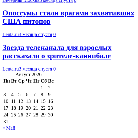
Вечерняя Москва
3 месяца спустя
0
Опоссумы стали врагами захвативших
США питонов
Lenta.ru
3 месяца спустя
0
Звезда телеканала для взрослых
рассказала о зрителе-каннибале
Lenta.ru
3 месяца спустя
0
Август 2026
Пн
Вт
Ср
Чт
Пт
Сб
Вс
1
2
3
4
5
6
7
8
9
10
11
12
13
14
15
16
17
18
19
20
21
22
23
24
25
26
27
28
29
30
31
« Май