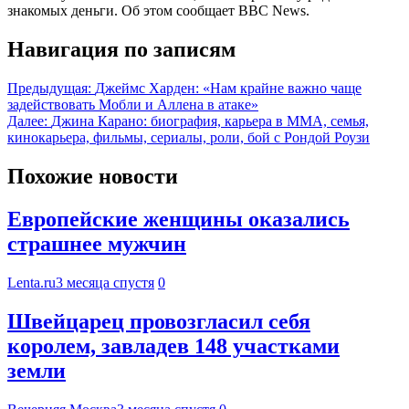
знакомых деньги. Об этом сообщает BBC News.
Навигация по записям
Предыдущая:
Джеймс Харден: «Нам крайне важно чаще
задействовать Мобли и Аллена в атаке»
Далее:
Джина Карано: биография, карьера в ММА, семья,
кинокарьера, фильмы, сериалы, роли, бой с Рондой Роузи
Похожие новости
Европейские женщины оказались
страшнее мужчин
Lenta.ru
3 месяца спустя
0
Швейцарец провозгласил себя
королем, завладев 148 участками
земли