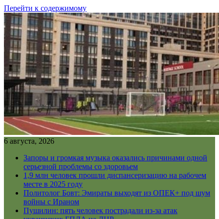
Перейти к содержимому
6 августа, 2026
Запоры и громкая музыка оказались причинами одной
серьезной проблемы со здоровьем
1,9 млн человек прошли диспансеризацию на рабочем
месте в 2025 году
Политолог Бовт: Эмираты выходят из ОПЕК+ под шум
войны с Ираном
Пушилин: пять человек пострадали из-за атак