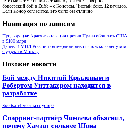
«Что может меня по-настоящему зажечь? Наверное,
боксерский бой в Zuffa – с Конором. Чистый бокс, 12 раундов.
Если Конор согласится, это было бы отлично.
Навигация по записям
Предыдущая:
Арагчи: операция против Ирана обошлась США
в $100 млрд
Далее:
В МИД России подтвердили визит японского депутата
Судзуки в Москву
Похожие новости
Бой между Никитой Крыловым и
Робертом Уиттакером находится в
разработке
Sports.ru
3 месяца спустя
0
Спарринг-партнёр Чимаева объяснил,
почему Хамзат сильнее Шона