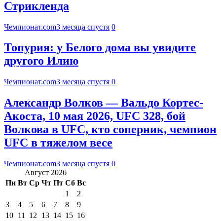
Стрикленда
Чемпионат.com
3 месяца спустя
0
Топурия: у Белого дома вы увидите
другого Илию
Чемпионат.com
3 месяца спустя
0
Александр Волков — Вальдо Кортес-
Акоста, 10 мая 2026, UFC 328, бой
Волкова в UFC, кто соперник, чемпион
UFC в тяжелом весе
Чемпионат.com
3 месяца спустя
0
Август 2026
Пн
Вт
Ср
Чт
Пт
Сб
Вс
1
2
3
4
5
6
7
8
9
10
11
12
13
14
15
16