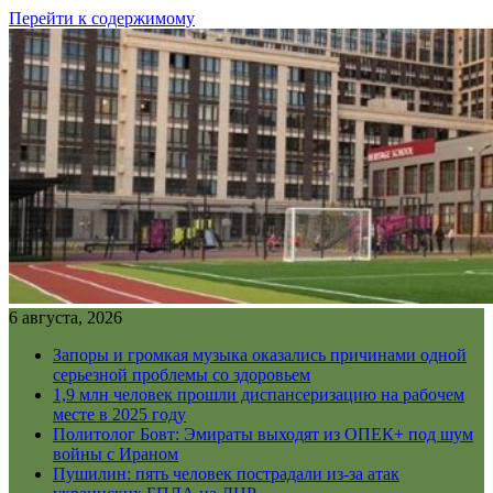
Перейти к содержимому
6 августа, 2026
Запоры и громкая музыка оказались причинами одной
серьезной проблемы со здоровьем
1,9 млн человек прошли диспансеризацию на рабочем
месте в 2025 году
Политолог Бовт: Эмираты выходят из ОПЕК+ под шум
войны с Ираном
Пушилин: пять человек пострадали из-за атак