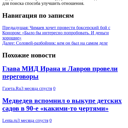
для поиска способа улучшить отношения.
Навигация по записям
Предыдущая:
Чимаев хочет провести боксерский бой с
Конором: «Было бы интересно попробовать. И деньги
хорошие»
Далее:
Соловей-разбойник: кем он был на самом деле
Похожие новости
Глава МИД Ирана и Лавров провели
переговоры
Газета.Ru
3 месяца спустя
0
Медведев вспомнил о выкупе детских
садов в 90-е «какими-то чертями»
Lenta.ru
3 месяца спустя
0