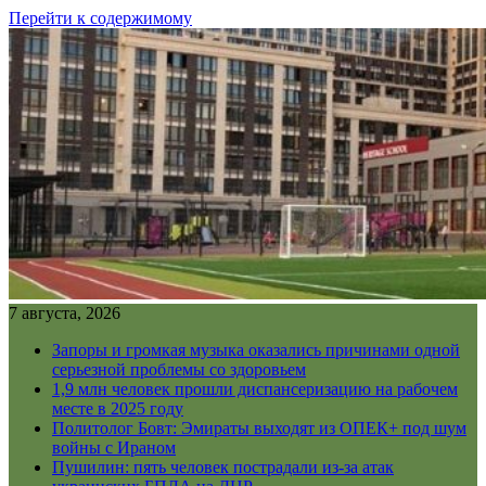
Перейти к содержимому
7 августа, 2026
Запоры и громкая музыка оказались причинами одной
серьезной проблемы со здоровьем
1,9 млн человек прошли диспансеризацию на рабочем
месте в 2025 году
Политолог Бовт: Эмираты выходят из ОПЕК+ под шум
войны с Ираном
Пушилин: пять человек пострадали из-за атак