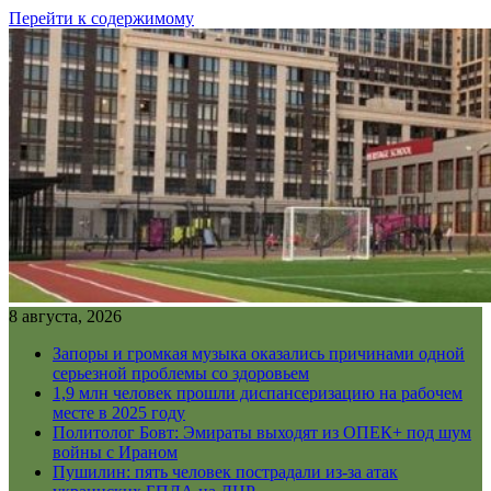
Перейти к содержимому
8 августа, 2026
Запоры и громкая музыка оказались причинами одной
серьезной проблемы со здоровьем
1,9 млн человек прошли диспансеризацию на рабочем
месте в 2025 году
Политолог Бовт: Эмираты выходят из ОПЕК+ под шум
войны с Ираном
Пушилин: пять человек пострадали из-за атак