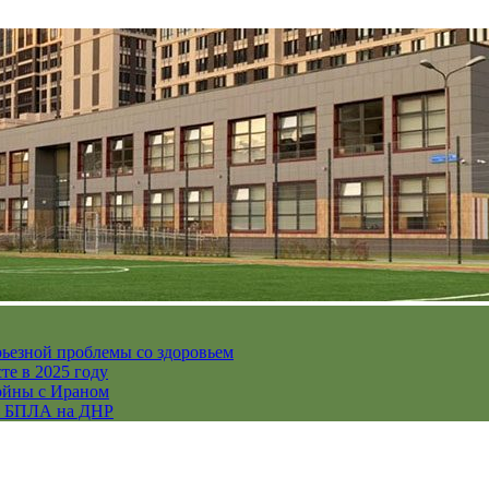
рьезной проблемы со здоровьем
те в 2025 году
ойны с Ираном
их БПЛА на ДНР