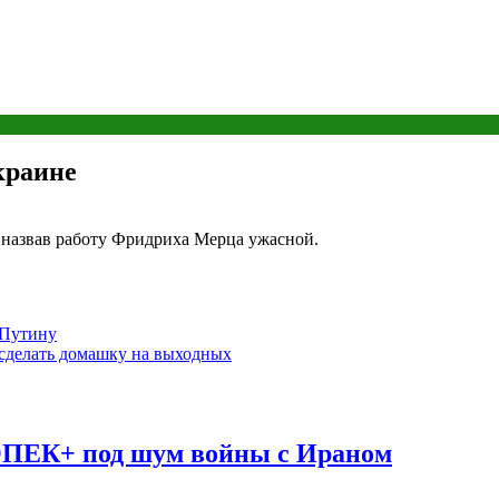
краине
 назвав работу Фридриха Мерца ужасной.
 Путину
а сделать домашку на выходных
ОПЕК+ под шум войны с Ираном