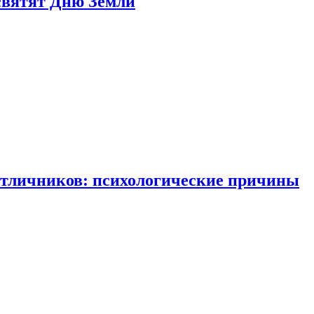
святят Дню Земли
отличников: психологические причины