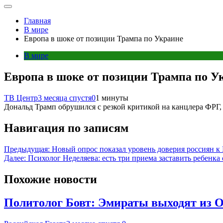
Главная
В мире
Европа в шоке от позиции Трампа по Украине
В мире
Европа в шоке от позиции Трампа по У
ТВ Центр
3 месяца спустя
0
1 минуты
Дональд Трамп обрушился с резкой критикой на канцлера ФРГ,
Навигация по записям
Предыдущая:
Новый опрос показал уровень доверия россиян к
Далее:
Психолог Неделяева: есть три приема заставить ребенк
Похожие новости
Политолог Бовт: Эмираты выходят из 