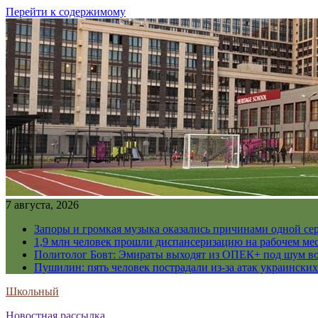
Перейти к содержимому
7 августа, 2026
Запоры и громкая музыка оказались причинами одной се
1,9 млн человек прошли диспансеризацию на рабочем мес
Политолог Бовт: Эмираты выходят из ОПЕК+ под шум в
Пушилин: пять человек пострадали из-за атак украинск
Школьный
Новостная рассылка