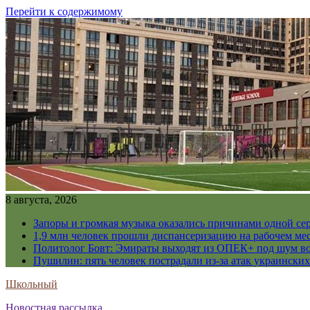
Перейти к содержимому
8 августа, 2026
Запоры и громкая музыка оказались причинами одной се
1,9 млн человек прошли диспансеризацию на рабочем мес
Политолог Бовт: Эмираты выходят из ОПЕК+ под шум в
Пушилин: пять человек пострадали из-за атак украинск
Школьный
Новостная рассылка