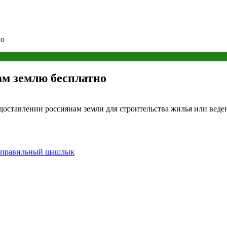
но
ам землю бесплатно
доставлении россиянам земли для строительства жилья или веде
неправильный шашлык