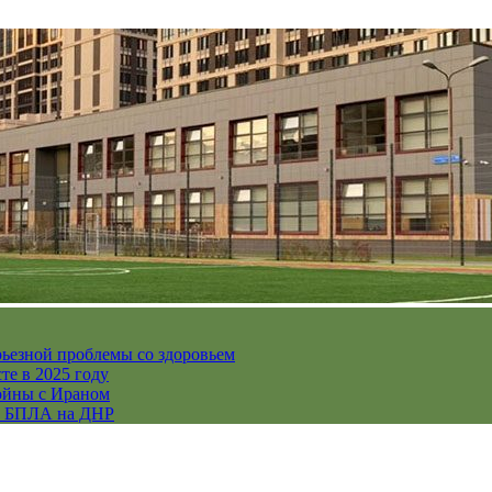
рьезной проблемы со здоровьем
те в 2025 году
ойны с Ираном
их БПЛА на ДНР