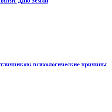
святят Дню Земли
отличников: психологические причины