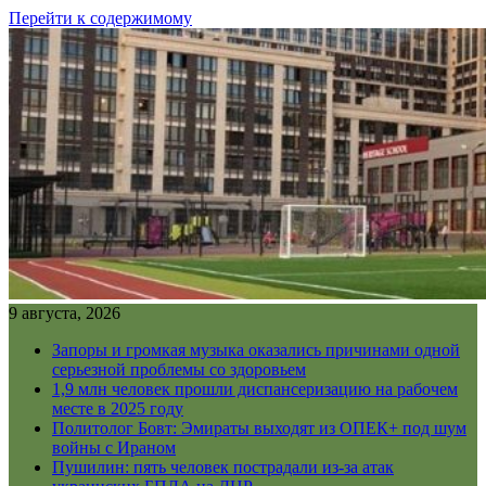
Перейти к содержимому
9 августа, 2026
Запоры и громкая музыка оказались причинами одной
серьезной проблемы со здоровьем
1,9 млн человек прошли диспансеризацию на рабочем
месте в 2025 году
Политолог Бовт: Эмираты выходят из ОПЕК+ под шум
войны с Ираном
Пушилин: пять человек пострадали из-за атак