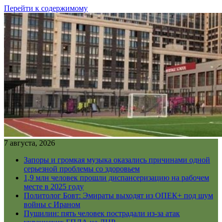
Перейти к содержимому
7 августа, 2026
Запоры и громкая музыка оказались причинами одной
серьезной проблемы со здоровьем
1,9 млн человек прошли диспансеризацию на рабочем
месте в 2025 году
Политолог Бовт: Эмираты выходят из ОПЕК+ под шум
войны с Ираном
Пушилин: пять человек пострадали из-за атак