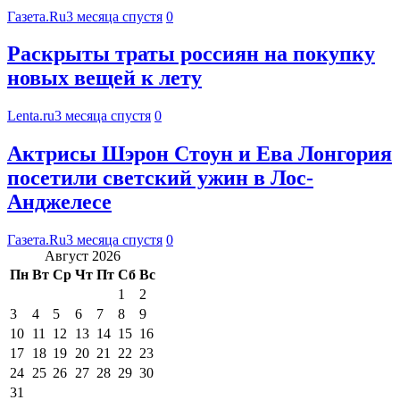
Газета.Ru
3 месяца спустя
0
Раскрыты траты россиян на покупку
новых вещей к лету
Lenta.ru
3 месяца спустя
0
Актрисы Шэрон Стоун и Ева Лонгория
посетили светский ужин в Лос-
Анджелесе
Газета.Ru
3 месяца спустя
0
Август 2026
Пн
Вт
Ср
Чт
Пт
Сб
Вс
1
2
3
4
5
6
7
8
9
10
11
12
13
14
15
16
17
18
19
20
21
22
23
24
25
26
27
28
29
30
31