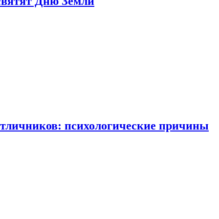
святят Дню Земли
отличников: психологические причины