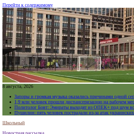
Перейти к содержимому
8 августа, 2026
Запоры и громкая музыка оказались причинами одной се
1,9 млн человек прошли диспансеризацию на рабочем мес
Политолог Бовт: Эмираты выходят из ОПЕК+ под шум в
Пушилин: пять человек пострадали из-за атак украинск
Школьный
Новостная рассылка