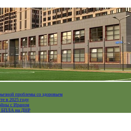
рьезной проблемы со здоровьем
те в 2025 году
ойны с Ираном
их БПЛА на ДНР