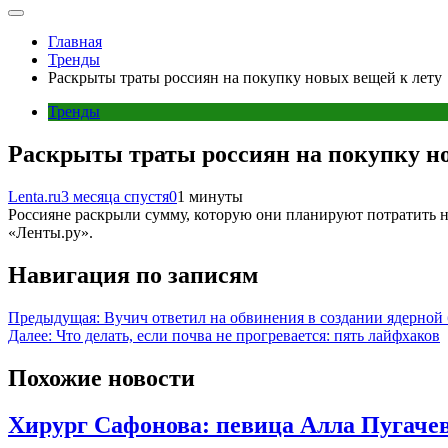
Главная
Тренды
Раскрыты траты россиян на покупку новых вещей к лету
Тренды
Раскрыты траты россиян на покупку н
Lenta.ru
3 месяца спустя
0
1 минуты
Россияне раскрыли сумму, которую они планируют потратить н
«Ленты.ру».
Навигация по записям
Предыдущая:
Вучич ответил на обвинения в создании ядерной
Далее:
Что делать, если почва не прогревается: пять лайфхаков
Похожие новости
Хирург Сафонова: певица Алла Пугачев