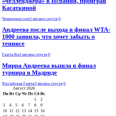
«челленджера» в Испании, проиграв
Касаткиной
Чемпионат.com
3 месяца спустя
0
Андреева после выхода в финал WTA-
1000 заявила, что хочет забыть о
теннисе
Газета.Ru
3 месяца спустя
0
Мирра Андреева вышла в финал
турнира в Мадриде
Российская Газета
3 месяца спустя
0
Август 2026
Пн
Вт
Ср
Чт
Пт
Сб
Вс
1
2
3
4
5
6
7
8
9
10
11
12
13
14
15
16