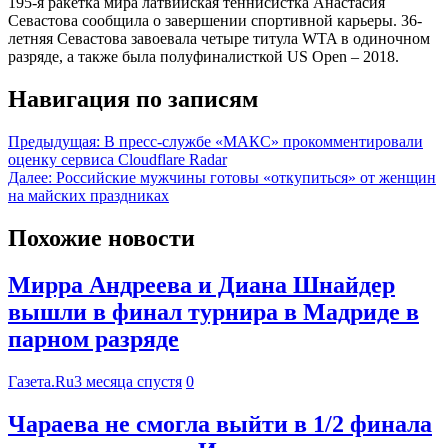
195-я ракетка мира латвийская теннисистка Анастасия
Севастова сообщила о завершении спортивной карьеры. 36-
летняя Севастова завоевала четыре титула WTA в одиночном
разряде, а также была полуфиналисткой US Open – 2018.
Навигация по записям
Предыдущая:
В пресс-службе «МАКС» прокомментировали
оценку сервиса Cloudflare Radar
Далее:
Российские мужчины готовы «откупиться» от женщин
на майских праздниках
Похожие новости
Мирра Андреева и Диана Шнайдер
вышли в финал турнира в Мадриде в
парном разряде
Газета.Ru
3 месяца спустя
0
Чараева не смогла выйти в 1/2 финала