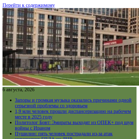
Перейти к содержимому
6 августа, 2026
Запоры и громкая музыка оказались причинами одной
серьезной проблемы со здоровьем
1,9 млн человек прошли диспансеризацию на рабочем
месте в 2025 году
Политолог Бовт: Эмираты выходят из ОПЕК+ под шум
войны с Ираном
Пушилин: пять человек пострадали из-за атак