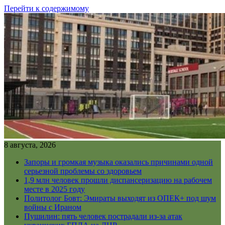
Перейти к содержимому
8 августа, 2026
Запоры и громкая музыка оказались причинами одной
серьезной проблемы со здоровьем
1,9 млн человек прошли диспансеризацию на рабочем
месте в 2025 году
Политолог Бовт: Эмираты выходят из ОПЕК+ под шум
войны с Ираном
Пушилин: пять человек пострадали из-за атак