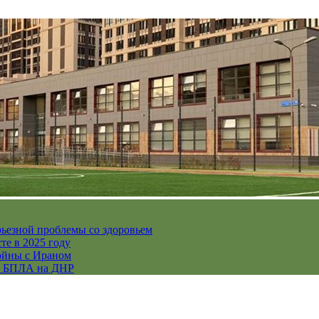
рьезной проблемы со здоровьем
те в 2025 году
ойны с Ираном
их БПЛА на ДНР