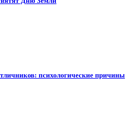
святят Дню Земли
отличников: психологические причины