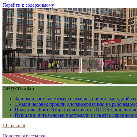
Перейти к содержимому
7 августа, 2026
Запоры и громкая музыка оказались причинами одной се
1,9 млн человек прошли диспансеризацию на рабочем мес
Политолог Бовт: Эмираты выходят из ОПЕК+ под шум в
Пушилин: пять человек пострадали из-за атак украинск
Школьный
Новостная рассылка