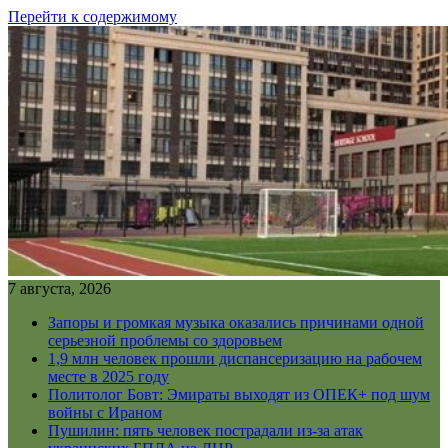
Перейти к содержимому
7 августа, 2026
Запоры и громкая музыка оказались причинами одной
серьезной проблемы со здоровьем
1,9 млн человек прошли диспансеризацию на рабочем
месте в 2025 году
Политолог Бовт: Эмираты выходят из ОПЕК+ под шум
войны с Ираном
Пушилин: пять человек пострадали из-за атак