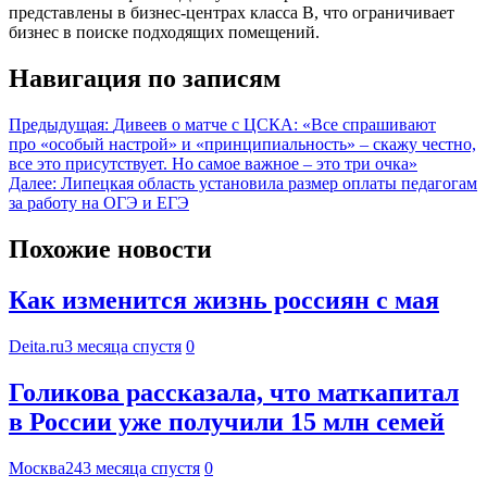
представлены в бизнес-центрах класса B, что ограничивает
бизнес в поиске подходящих помещений.
Навигация по записям
Предыдущая:
Дивеев о матче с ЦСКА: «Все спрашивают
про «особый настрой» и «принципиальность» – скажу честно,
все это присутствует. Но самое важное – это три очка»
Далее:
Липецкая область установила размер оплаты педагогам
за работу на ОГЭ и ЕГЭ
Похожие новости
Как изменится жизнь россиян с мая
Deita.ru
3 месяца спустя
0
Голикова рассказала, что маткапитал
в России уже получили 15 млн семей
Москва24
3 месяца спустя
0