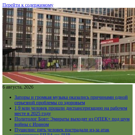
Перейти к содержимому
6 августа, 2026
Запоры и громкая музыка оказались причинами одной
серьезной проблемы со здоровьем
1,9 млн человек прошли диспансеризацию на рабочем
месте в 2025 году
Политолог Бовт: Эмираты выходят из ОПЕК+ под шум
войны с Ираном
Пушилин: пять человек пострадали из-за атак