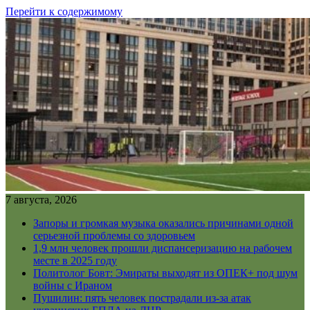
Перейти к содержимому
7 августа, 2026
Запоры и громкая музыка оказались причинами одной
серьезной проблемы со здоровьем
1,9 млн человек прошли диспансеризацию на рабочем
месте в 2025 году
Политолог Бовт: Эмираты выходят из ОПЕК+ под шум
войны с Ираном
Пушилин: пять человек пострадали из-за атак