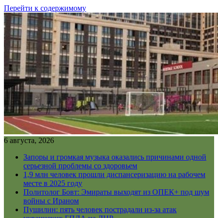
Перейти к содержимому
6 августа, 2026
Запоры и громкая музыка оказались причинами одной
серьезной проблемы со здоровьем
1,9 млн человек прошли диспансеризацию на рабочем
месте в 2025 году
Политолог Бовт: Эмираты выходят из ОПЕК+ под шум
войны с Ираном
Пушилин: пять человек пострадали из-за атак