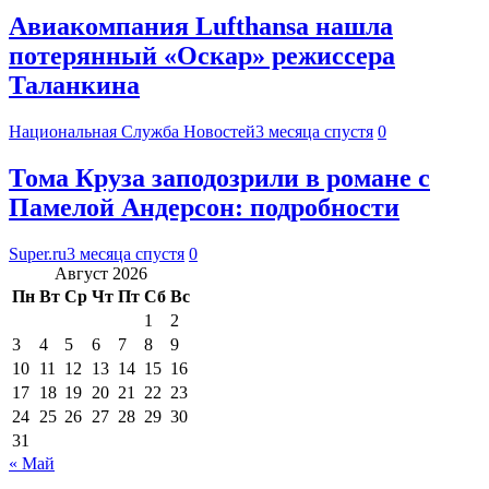
Авиакомпания Lufthansa нашла
потерянный «Оскар» режиссера
Таланкина
Национальная Служба Новостей
3 месяца спустя
0
Тома Круза заподозрили в романе с
Памелой Андерсон: подробности
Super.ru
3 месяца спустя
0
Август 2026
Пн
Вт
Ср
Чт
Пт
Сб
Вс
1
2
3
4
5
6
7
8
9
10
11
12
13
14
15
16
17
18
19
20
21
22
23
24
25
26
27
28
29
30
31
« Май