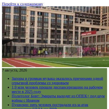
Перейти к содержимому
7 августа, 2026
Запоры и громкая музыка оказались причинами одной
серьезной проблемы со здоровьем
1,9 млн человек прошли диспансеризацию на рабочем
месте в 2025 году
Политолог Бовт: Эмираты выходят из ОПЕК+ под шум
войны с Ираном
Пушилин: пять человек пострадали из-за атак