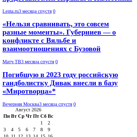
Lenta.ru
3 месяца спустя
0
«Нельзя сравнивать, это совсем
разные моменты». Губерниев — о
конфликте с Вяльбе и
взаимоотношениях с Бузовой
Матч ТВ
3 месяца спустя
0
Погибшую в 2023 году российскую
гандболистку Дивак внесли в базу
«Миротворца»*
Вечерняя Москва
3 месяца спустя
0
Август 2026
Пн
Вт
Ср
Чт
Пт
Сб
Вс
1
2
3
4
5
6
7
8
9
10
11
12
13
14
15
16