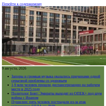
Перейти к содержимому
9 августа, 2026
Запоры и громкая музыка оказались причинами одной
серьезной проблемы со здоровьем
1,9 млн человек прошли диспансеризацию на рабочем
месте в 2025 году
Политолог Бовт: Эмираты выходят из ОПЕК+ под шум
войны с Ираном
Пушилин: пять человек пострадали из-за атак