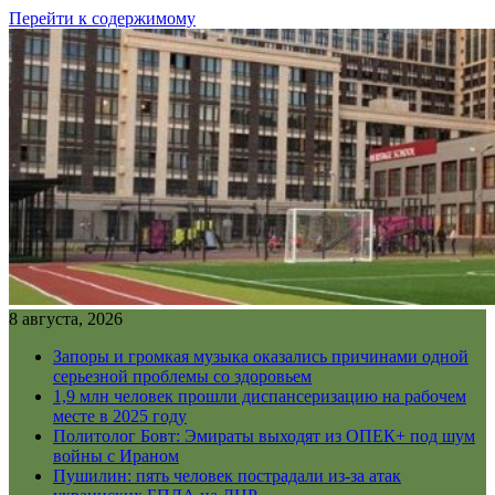
Перейти к содержимому
8 августа, 2026
Запоры и громкая музыка оказались причинами одной
серьезной проблемы со здоровьем
1,9 млн человек прошли диспансеризацию на рабочем
месте в 2025 году
Политолог Бовт: Эмираты выходят из ОПЕК+ под шум
войны с Ираном
Пушилин: пять человек пострадали из-за атак