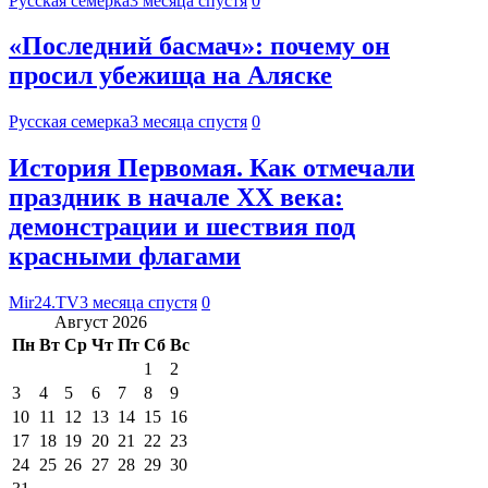
Русская семерка
3 месяца спустя
0
«Последний басмач»: почему он
просил убежища на Аляске
Русская семерка
3 месяца спустя
0
История Первомая. Как отмечали
праздник в начале XX века:
демонстрации и шествия под
красными флагами
Mir24.TV
3 месяца спустя
0
Август 2026
Пн
Вт
Ср
Чт
Пт
Сб
Вс
1
2
3
4
5
6
7
8
9
10
11
12
13
14
15
16
17
18
19
20
21
22
23
24
25
26
27
28
29
30