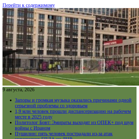
Перейти к содержимому
9 августа, 2026
Запоры и громкая музыка оказались причинами одной
серьезной проблемы со здоровьем
1,9 млн человек прошли диспансеризацию на рабочем
месте в 2025 году
Политолог Бовт: Эмираты выходят из ОПЕК+ под шум
войны с Ираном
Пушилин: пять человек пострадали из-за атак