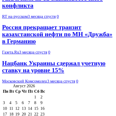
конфликта
RT на русском
3 месяца спустя
0
Россия прекращает транзит
казахстанской нефти по МН «Дружба»
в Германию
Газета.Ru
3 месяца спустя
0
Нацбанк Украины сдержал учетную
ставку на уровне 15%
Московский Комсомолец
3 месяца спустя
0
Август 2026
Пн
Вт
Ср
Чт
Пт
Сб
Вс
1
2
3
4
5
6
7
8
9
10
11
12
13
14
15
16
17
18
19
20
21
22
23