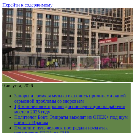
Перейти к содержимому
9 августа, 2026
Запоры и громкая музыка оказались причинами одной
серьезной проблемы со здоровьем
1,9 млн человек прошли диспансеризацию на рабочем
месте в 2025 году
Политолог Бовт: Эмираты выходят из ОПЕК+ под шум
войны с Ираном
Пушилин: пять человек пострадали из-за атак