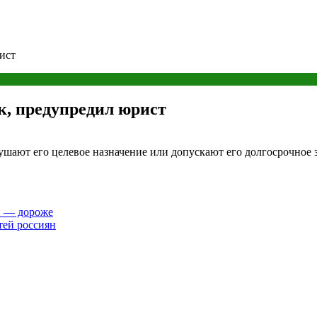
ист
к, предупредил юрист
рушают его целевое назначение или допускают его долгосрочное 
он — дороже
тей россиян