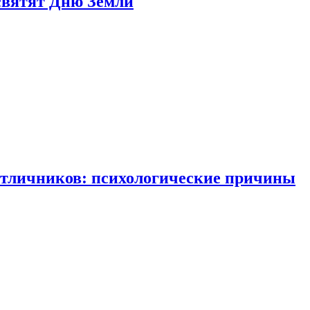
святят Дню Земли
отличников: психологические причины