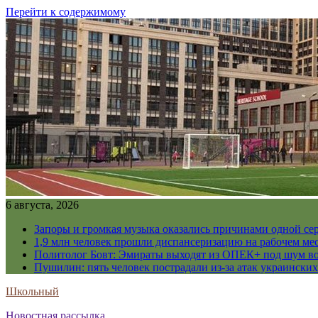
Перейти к содержимому
6 августа, 2026
Запоры и громкая музыка оказались причинами одной се
1,9 млн человек прошли диспансеризацию на рабочем мес
Политолог Бовт: Эмираты выходят из ОПЕК+ под шум в
Пушилин: пять человек пострадали из-за атак украинск
Школьный
Новостная рассылка