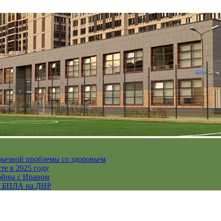
рьезной проблемы со здоровьем
те в 2025 году
ойны с Ираном
их БПЛА на ДНР