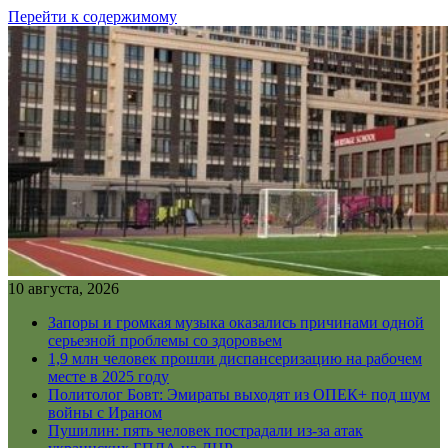
Перейти к содержимому
10 августа, 2026
Запоры и громкая музыка оказались причинами одной
серьезной проблемы со здоровьем
1,9 млн человек прошли диспансеризацию на рабочем
месте в 2025 году
Политолог Бовт: Эмираты выходят из ОПЕК+ под шум
войны с Ираном
Пушилин: пять человек пострадали из-за атак