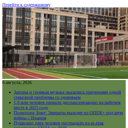
Перейти к содержимому
6 августа, 2026
Запоры и громкая музыка оказались причинами одной
серьезной проблемы со здоровьем
1,9 млн человек прошли диспансеризацию на рабочем
месте в 2025 году
Политолог Бовт: Эмираты выходят из ОПЕК+ под шум
войны с Ираном
Пушилин: пять человек пострадали из-за атак