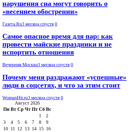
нарушения сна могут говорить о
«весеннем обострении»
Газета.Ru
3 месяца спустя
0
Самое опасное время для пар: как
провести майские праздники и не
испортить отношения
Вечерняя Москва
3 месяца спустя
0
Почему меня раздражают «успешные»
люди в соцсетях, и что за этим стоит
WomanHit.ru
3 месяца спустя
0
Август 2026
Пн
Вт
Ср
Чт
Пт
Сб
Вс
1
2
3
4
5
6
7
8
9
10
11
12
13
14
15
16