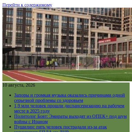
Перейти к содержимому
10 августа, 2026
Запоры и громкая музыка оказались причинами одной
серьезной проблемы со здоровьем
1,9 млн человек прошли диспансеризацию на рабочем
месте в 2025 году
Политолог Бовт: Эмираты выходят из ОПЕК+ под шум
войны с Ираном
Пушилин: пять человек пострадали из-за атак